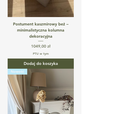
Postument kaszmirowy beż –
minimalistyczna kolumna
dekoracyjna
Cena
1049,00 zł
PTU w tym
Dodaj do koszyka
Nowość