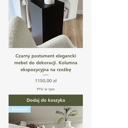
Czarny postument elegancki
mebel do dekoracji. Kolumna
ekspozycyjna na rzeźbę
Cena
1150,00 zł
PTU w tym
Dodaj do koszyka
Nowość