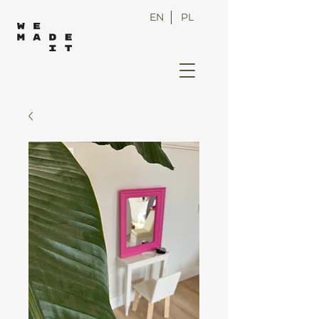
EN
PL