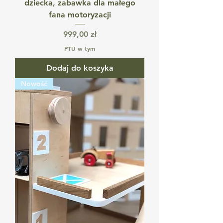
dziecka, zabawka dla małego
fana motoryzacji
Cena
999,00 zł
PTU w tym
Dodaj do koszyka
Nowość