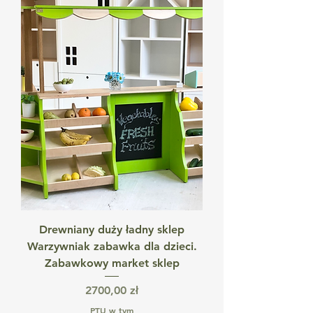
Drewniany duży ładny sklep
Warzywniak zabawka dla dzieci.
Zabawkowy market sklep
Cena
2700,00 zł
PTU w tym