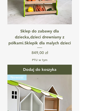
Sklep do zabawy dla
dziecka,dzieci drewniany z
półkami.Sklepik dla malych dzieci
Cena
849,00 zł
PTU w tym
Dodaj do koszyka
Nowość