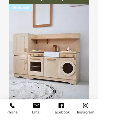
Nowość
Phone
Email
Facebook
Instagram
Drewniana kuchnia dla dzieci z
lodówką, piekarnikiem i
zmywarką montessori