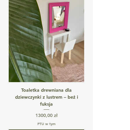
Toaletka drewniana dla
dziewczynki z lustrem – beż i
fuksja
Cena
1300,00 zł
PTU w tym