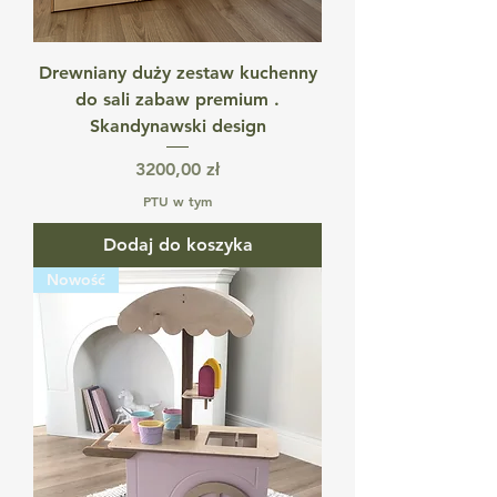
Drewniany duży zestaw kuchenny
do sali zabaw premium .
Skandynawski design
Cena
3200,00 zł
PTU w tym
Dodaj do koszyka
Nowość