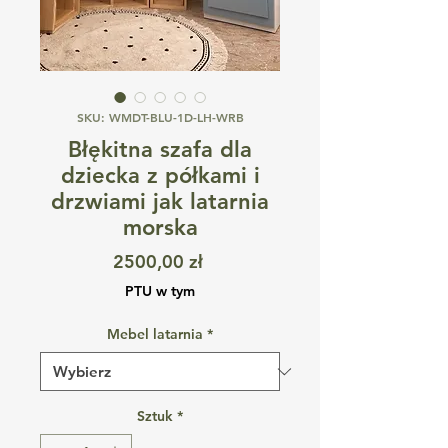
SKU: WMDT-BLU-1D-LH-WRB
Błękitna szafa dla
dziecka z półkami i
drzwiami jak latarnia
morska
Cena
2500,00 zł
PTU w tym
Mebel latarnia
*
Sztuk
*