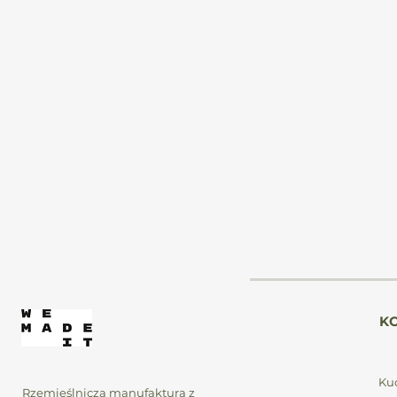
b
W
K
Kuc
Rzemieślnicza manufaktura z