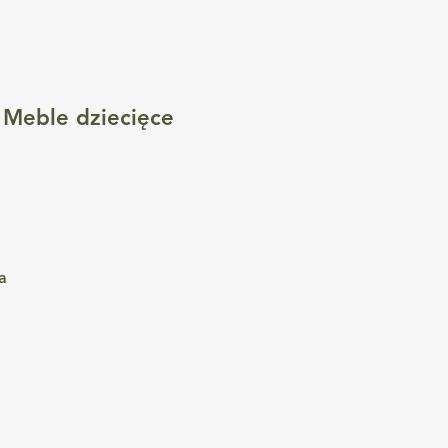
e Meble dziecięce
a
 i