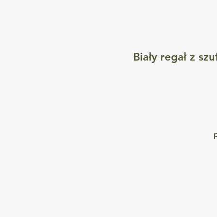
Biały regał z sz
g