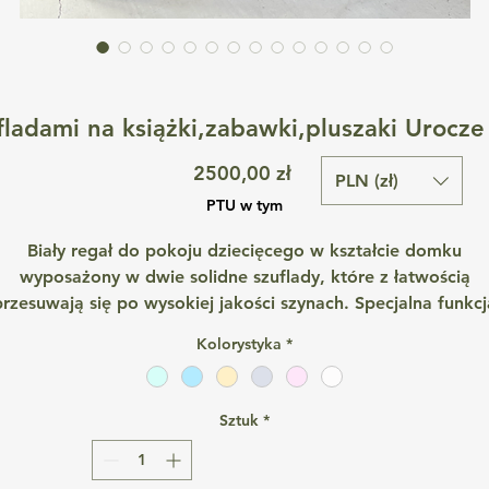
ufladami na książki,zabawki,pluszaki Urocz
Cena
2500,00 zł
PLN (zł)
PTU w tym
Biały regał do pokoju dziecięcego w kształcie domku
wyposażony w dwie solidne szuflady, które z łatwością
przesuwają się po wysokiej jakości szynach. Specjalna funkcj
„delikatnego domykania” tłumi zamykanie szuflad, dzięki
Kolorystyka
*
czemu żadna z nich nie przytrzaśnie palców, co gwarantuje
bezpieczeństwo użytkowania.
Meble wykonane są z najwyższej jakości płyty stolarskiej o
Sztuk
*
rubości 18 mm, która cechuje się bardzo wysoką trwałością
odpornością na uszkodzenia.