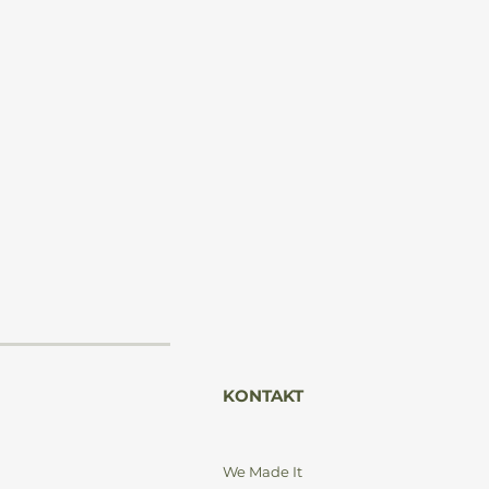
a
 z
m
 z
KONTAKT
We Made It