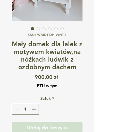
SKU: WMDT-DH-WHT-S
Mały domek dla lalek z
motywem kwiatów,na
nóżkach ludwik z
ozdobnym dachem
Cena
900,00 zł
PTU w tym
Sztuk
*
Dodaj do koszyka