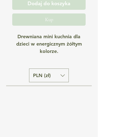
Dodaj do koszyka
Kup
Drewniana mini kuchnia dla
dzieci w energicznym żółtym
kolorze.
Wyposażona w najbardziej
niezbędne sprzęty każdej strefy
kuchennej.
PLN (zł)
W jej skład wchodzą: lodówka,
piekarnik, zmywarka, pralka i
dodatkowa szafka z półkami.
W ich wnętrzach znajdują się
także wysuwane półki i
akcesoria.
Dodatkowo na kuchennym
blacie umieszczone są dwa