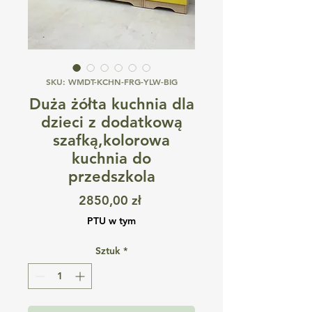
SKU: WMDT-KCHN-FRG-YLW-BIG
Duża żółta kuchnia dla
dzieci z dodatkową
szafką,kolorowa
kuchnia do
przedszkola
Cena
2850,00 zł
PTU w tym
Sztuk
*