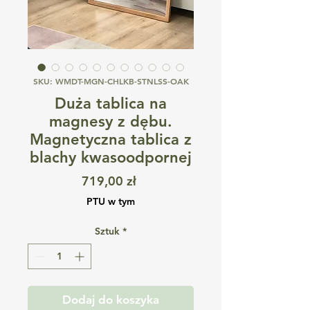
SKU: WMDT-MGN-CHLKB-STNLSS-OAK
Duża tablica na
magnesy z dębu.
Magnetyczna tablica z
blachy kwasoodpornej
Cena
719,00 zł
PTU w tym
Sztuk
*
Dodaj do koszyka