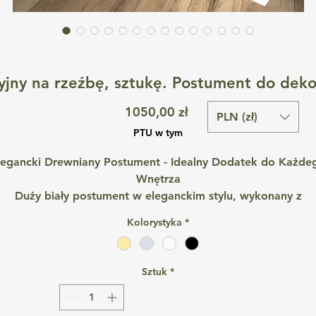
jny na rzeźbę, sztukę. Postument do deko
Cena
1050,00 zł
PLN (zł)
PTU w tym
legancki Drewniany Postument - Idealny Dodatek do Każde
Wnętrza
Duży biały postument w eleganckim stylu, wykonany z
najwyższej jakości płyty drewnianej.
Kolorystyka
*
onadczasowy element dekoracyjny, który doskonale sprawd
się zarówno w aranżacji domowych wnętrz, jak i element
dekoracji ślubnych, sesji zdjęciowych.
Sztuk
*
 powodzeniem może być wykorzystany jako stojak na roślin
Idealnie sprawdzi się także jako gustowna i elegancka
dekoracja ślubna.