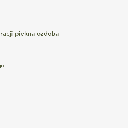
racji piekna ozdoba
go
zi
y.