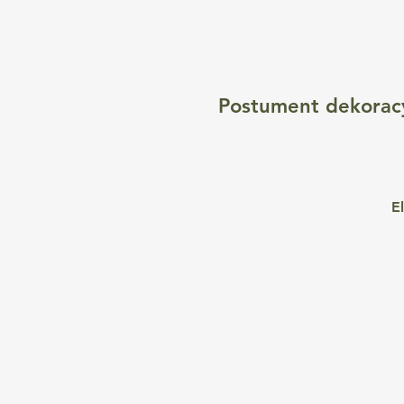
Postument dekoracy
E
P
Z