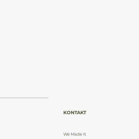
ie
u.
ci
 i
KONTAKT
n.
We Made It