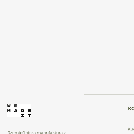
p
d
P
g
K
N
Kuc
Rzemieślnicza manufaktura z