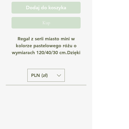
Dodaj do koszyka
Kup
Regał z serii miasto mini w
kolorze pastelowego różu o
wymiarach 120/40/30 cm.Dzięki
oryginalnej formie wykonania,
będzie nie tylko praktycznym
meblem, le i ponadczasową i
PLN (zł)
nietuzinkową ozdobą każdego
pokoju dziecięcego.Regał jest
bardzo funkcjonalny i solidny,
dzięki czemu umożliwia
przechowywanie cięższych
przedmiotów.
Informacje szczegółowe: