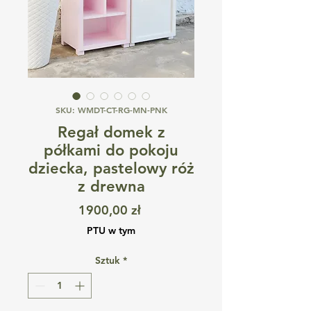
SKU: WMDT-CT-RG-MN-PNK
Regał domek z
półkami do pokoju
dziecka, pastelowy róż
z drewna
Cena
1900,00 zł
PTU w tym
Sztuk
*