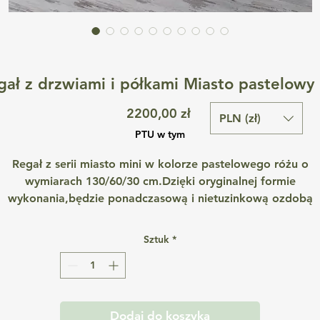
gał z drzwiami i półkami Miasto pastelowy 
Cena
2200,00 zł
PLN (zł)
PTU w tym
Regał z serii miasto mini w kolorze pastelowego różu o
wymiarach 130/60/30 cm.Dzięki oryginalnej formie
wykonania,będzie ponadczasową i nietuzinkową ozdobą
każdego pokoju dziecięcego.Regały są bardzo funkcjonalne 
pozwalają na przechowywanie sporej ilości przedmiotów.
Sztuk
*
*grubość drzwi 3 cm
Informacje szczegółowe:
Dodaj do koszyka
materiał: płyta stolarska o grubości 18 mm-materiał posiad