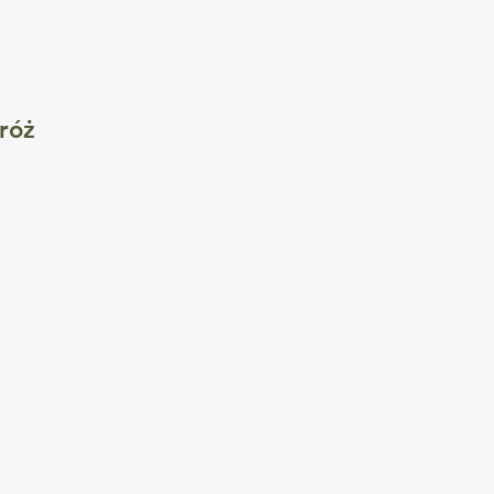
róż
i
a