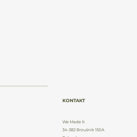
 z
m
 z
du
KONTAKT
We Made It
y,
34-382 Brzuśnik 150A