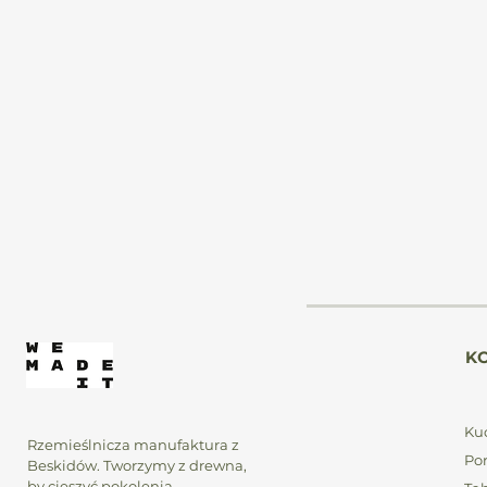
b
W
S
K
Kuc
K
Rzemieślnicza manufaktura z
Po
Beskidów. Tworzymy z drewna,
by cieszyć pokolenia