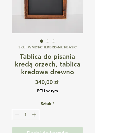
SKU: WMDT-CHLKBRD-NUT-BASIC
Tablica do pisania
kredą orzech, tablica
kredowa drewno
Cena
340,00 zł
PTU w tym
Sztuk
*